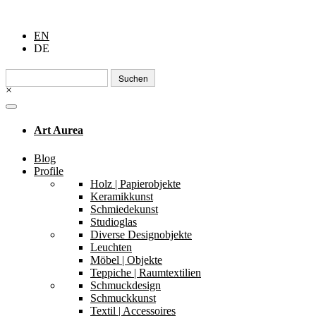
EN
DE
Suchen
nach:
×
Art Aurea
Blog
Profile
Holz | Papierobjekte
Keramikkunst
Schmiedekunst
Studioglas
Diverse Designobjekte
Leuchten
Möbel | Objekte
Teppiche | Raumtextilien
Schmuckdesign
Schmuckkunst
Textil | Accessoires