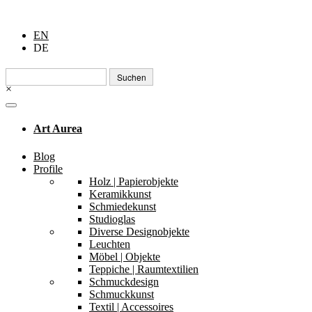
EN
DE
Suchen
nach:
×
Art Aurea
Blog
Profile
Holz | Papierobjekte
Keramikkunst
Schmiedekunst
Studioglas
Diverse Designobjekte
Leuchten
Möbel | Objekte
Teppiche | Raumtextilien
Schmuckdesign
Schmuckkunst
Textil | Accessoires