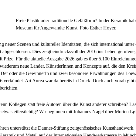
Freie Plastik oder traditionelle Gefäßform? In der Keramik h
Museum für Angewandte Kunst. Foto Esther Hoyer.
g neuer Szenen und kultureller Identitäten, die sich international unter
t abgeschlossen. Dies zeigt eindrucksvoll der 2016 ins Leben gerufene
t Prize. Für die aktuelle Ausgabe 2026 gab es über 5.100 Einreichung
wiederum neue Länder, KünstlerInnen und Konzepte auf, die den Kreis
. Der oder die GewinnerIn und zwei besondere Erwähnungen des Loew
 verkündet. Art Aurea war da bereits in Druck. Doch auch vorab gibt es
berichten.
wenn Kollegen statt freie Autoren über die Kunst anderer schreiben? Läs
r etwas eifersüchtig? Wir beginnen mit Johannes Nagel über Morten Lø
ahren unterstützt die Danner-Stiftung zeitgenössisches Kunsthandwerk. 
Keramik und Metall auf der Internationalen Handwerksmesse in Münche