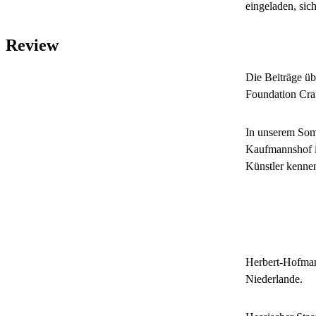
eingeladen, si
Review
Die Beiträge ü
Foundation Craf
In unserem Somm
Kaufmannshof in
Künstler kennen
Herbert-Hofman
Niederlande.