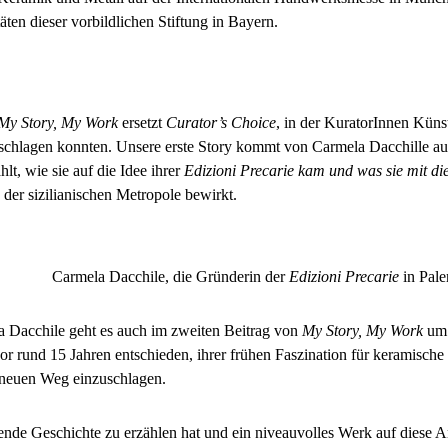
äten dieser vorbildlichen Stiftung in Bayern.
My Story,
My Work
ersetzt
Curator’s Choice
, in der KuratorInnen Künst
schlagen konnten. Unsere erste Story kommt von Carmela Dacchille aus
hlt, wie sie auf die Idee ihrer
Edizioni Precarie kam und was sie mit d
 der sizilianischen Metropole bewirkt.
Carmela Dacchile, die Gründerin der
Edizioni Precarie
in Pale
a Dacchile geht es auch im zweiten Beitrag von
My Story,
My Work
um 
or rund 15 Jahren entschieden, ihrer frühen Faszination für keramisc
 neuen Weg einzuschlagen.
nde Geschichte zu erzählen hat und ein niveauvolles Werk auf diese Art