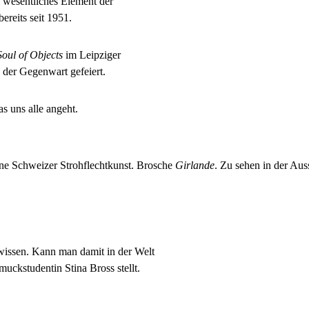
n wesentliches Element der
ereits seit 1951.
oul of Objects
im Leipziger
der Gegenwart gefeiert.
 uns alle angeht.
ene Schweizer Strohflechtkunst. Brosche
Girlande
. Zu sehen in der Aus
wissen. Kann man damit in der Welt
uckstudentin Stina Bross stellt.