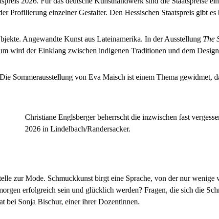
tspreis 2026. Für das deutsche Kunsthandwerk sind die Staatspreise ei
r Profilierung einzelner Gestalter. Den Hessischen Staatspreis gibt es b
Objekte. Angewandte Kunst aus Lateinamerika. In der Ausstellung
The S
wird der Einklang zwischen indigenen Traditionen und dem Design 
 Die Sommerausstellung von Eva Maisch ist einem Thema gewidmet, das
Christiane Englsberger beherrscht die inzwischen fast vergess
2026 in Lindelbach/Randersacker.
telle zur Mode. Schmuckkunst birgt eine Sprache, von der nur wenige 
orgen erfolgreich sein und glücklich werden? Fragen, die sich die Schm
at bei Sonja Bischur, einer ihrer Dozentinnen.