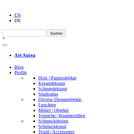
EN
DE
Suchen
nach:
×
Art Aurea
Blog
Profile
Holz | Papierobjekte
Keramikkunst
Schmiedekunst
Studioglas
Diverse Designobjekte
Leuchten
Möbel | Objekte
Teppiche | Raumtextilien
Schmuckdesign
Schmuckkunst
Textil | Accessoires