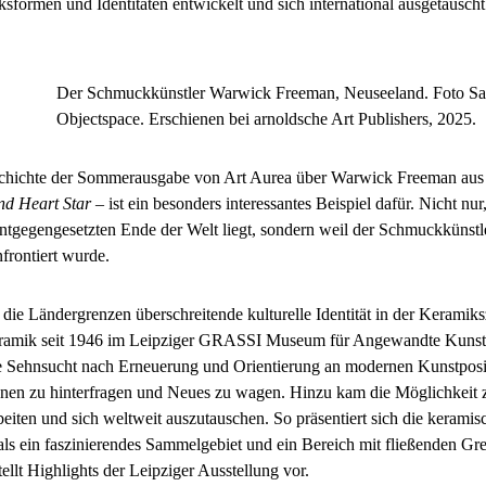
sformen und Identitäten entwickelt und sich international ausgetauscht
Der Schmuckkünstler Warwick Freeman, Neuseeland. Foto Sa
Objectspace. Erschienen bei arnoldsche Art Publishers, 2025.
schichte der Sommerausgabe von Art Aurea über Warwick Freeman aus
d Heart Star
– ist ein besonders interessantes Beispiel dafür. Nicht n
entgegengesetzten Ende der Welt liegt, sondern weil der Schmuckkünstl
frontiert wurde.
r die Ländergrenzen überschreitende kulturelle Identität in der Keramik
ramik seit 1946 im Leipziger GRASSI Museum für Angewandte Kunst
e Sehnsucht nach Erneuerung und Orientierung an modernen Kunstpos
ionen zu hinterfragen und Neues zu wagen. Hinzu kam die Möglichkeit z
rbeiten und sich weltweit auszutauschen. So präsentiert sich die kerami
s ein faszinierendes Sammelgebiet und ein Bereich mit fließenden Gr
ellt Highlights der Leipziger Ausstellung vor.