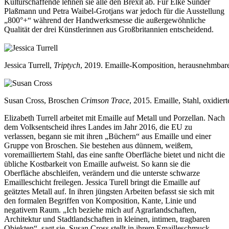
Kulturschaffende lehnen sie alle den Brexit ab. Für Elke Sunder
Plaßmann und Petra Waibel-Grotjans war jedoch für die Ausstellung
„800°+“ während der Handwerksmesse die außergewöhnliche
Qualität der drei Künstlerinnen aus Großbritannien entscheidend.
Jessica Turrell,
Triptych
, 2019. Emaille-Komposition, herausnehmbar
Susan Cross, Broschen
Crimson Trace
, 2015. Emaille, Stahl, oxidier
Elizabeth Turrell arbeitet mit Emaille auf Metall und Porzellan. Nach
dem Volksentscheid ihres Landes im Jahr 2016, die EU zu
verlassen, begann sie mit ihren „Büchern“ aus Emaille und einer
Gruppe von Broschen. Sie bestehen aus dünnem, weißem,
voremailliertem Stahl, das eine sanfte Oberfläche bietet und nicht die
übliche Kostbarkeit von Emaille aufweist. So kann sie die
Oberfläche abschleifen, verändern und die unterste schwarze
Emailleschicht freilegen. Jessica Turell bringt die Emaille auf
geätztes Metall auf. In ihren jüngsten Arbeiten befasst sie sich mit
den formalen Begriffen von Komposition, Kante, Linie und
negativem Raum. „Ich beziehe mich auf Agrarlandschaften,
Architektur und Stadtlandschaften in kleinen, intimen, tragbaren
Objekten“, sagt sie. Susan Cross stellt in ihrem Emailleschmuck