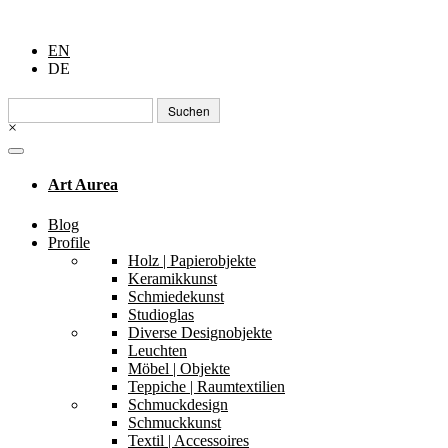
EN
DE
Suchen
nach:
×
Art Aurea
Blog
Profile
Holz | Papierobjekte
Keramikkunst
Schmiedekunst
Studioglas
Diverse Designobjekte
Leuchten
Möbel | Objekte
Teppiche | Raumtextilien
Schmuckdesign
Schmuckkunst
Textil | Accessoires