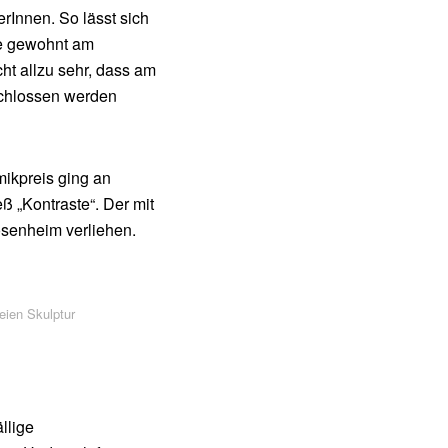
rInnen. So lässt sich
ie gewohnt am
ht allzu sehr, dass am
schlossen werden
ikpreis ging an
 „Kontraste“. Der mit
osenheim verliehen.
eien Skulptur
llige