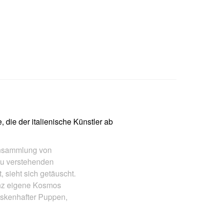
 die der italienische Künstler ab
Ansammlung von
zu verstehenden
, sieht sich getäuscht.
ganz eigene Kosmos
askenhafter Puppen,