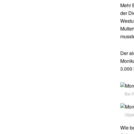
Mehr B
der Di
Westuf
Mutter
musst
Der al
Monika
3.000 
Bei i
Obje
Wie be