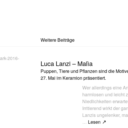
Weitere Beiträge
Luca Lanzi – Malìa
Puppen, Tiere und Pflanzen sind die Motive,
27. Mai im Keramion präsentiert.
Wer allerdings eine 
harmlosen und leicht 
Niedlichkeiten erwartet
Irritierend wirkt der 
Lanzis ungelenker, m
…
Lesen