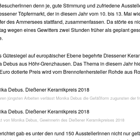
esucherInnen denn je, gute Stimmung und zufriedene Ausstelle
essener Töpfermarkt, der in diesem Jahr vom 10. bis 13. Mai w
er des Ammersees stattfand, zusammenfassen. Da störte es nic
tag wegen eines Gewitters zwei Stunden früher als geplant ge
e.
s Gütesiegel auf europäischer Ebene begehrte Diessener Keram
 Debus aus Höhr-Grenzhausen. Das Thema in diesem Jahr hieß
Euro dotierte Preis wird vom Brennofenhersteller Rohde aus R
hren jüngsten Arbeiten verlässt Monika Debus die Gefäßform zugunsten der fr
kt von Monika Debus, Gewinnerin des Dießener Keramikpreises 2018
richtet gab es unter den rund 150 AusstellerInnen nicht nur gefä