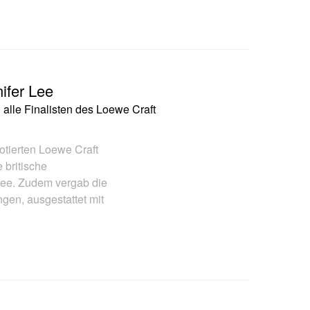
ifer Lee
lle Finalisten des Loewe Craft
otierten Loewe Craft
 britische
Lee. Zudem vergab die
gen, ausgestattet mit