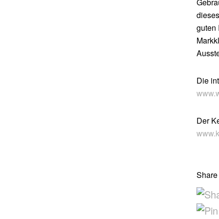
Gebrau
dieses
guten 
Markkl
Ausste
Die in
www.w
Der Ke
www.k
Share 