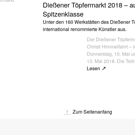
Dießener Töpfermarkt 2018 – a
Spitzenklasse
Unter den 160 Werkstätten des Dießener Tö
international renommierte Künstler aus.
Der Dießener Töpferma
Christi Himmelfahrt – 
Donnerstag, 10. Mai u
13. Mai 2018. Die Tei
Lesen
Zum Seitenanfang