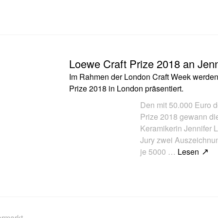
Loewe Craft Prize 2018 an Jenn
Im Rahmen der London Craft Week werden a
Prize 2018 in London präsentiert.
Den mit 50.000 Euro d
Prize 2018 gewann die
Keramikerin Jennifer 
Jury zwei Auszeichnun
je 5000 …
Lesen