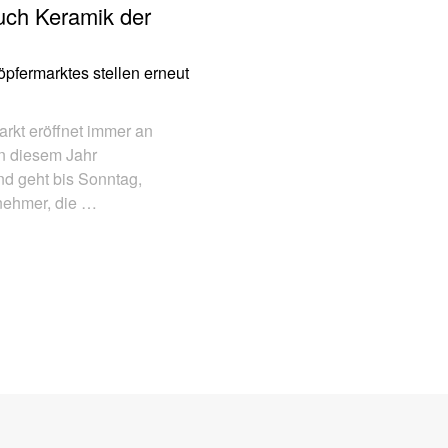
uch Keramik der
pfermarktes stellen erneut
rkt eröffnet immer an
in diesem Jahr
nd geht bis Sonntag,
lnehmer, die …