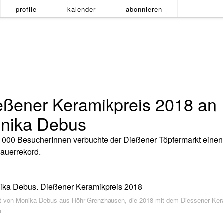
profile
kalender
abonnieren
eßener Keramikpreis 2018 an
nika Debus
2 000 BesucherInnen verbuchte der Dießener Töpfermarkt einen
auerrekord.
it von Monika Debus aus Höhr-Grenzhausen, die 2018 mit dem Diessener Ker
e