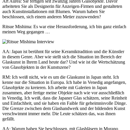
Art Aurea: Sie fertigen seit zwanzig Jahren Glasobjekte. Davor
arbeiteten Sie als Designerin für Anzeigen-Firmen und gestalteten
auch Kunstinstallationen mit Blumen. Warum haben Sie
beschlossen, sich einem anderen Metier zuzuwenden?
Ritsue Mishima: Es war eine Herausforderung, ich bin ganz einfach
meinen Weg gegangen …
AA: Japan ist berühmt für seine Keramiktradition und die Künstler
in diesem Genre. Aber wie stellt sich die Situation im Bereich der
Glaskunst in Ihrem Land heute dar? Und wie ist die Wertschätzung
von Glasobjekten in der Kunstszene?
RM: Ich weiß nicht, wie es um die Glaskunst in Japan steht. Ich
kenne nur die Situation in Europa. Ich habe in Venedig angefangen,
Glasobjekte zu kreieren. Ich arbeite mit Galerien in Japan
zusammen, aber fertige meine Objekte nach wie vor ausschließlich
in Venedig. Ich weiß, dass die Japaner Glas schätzen, seine Reinheit
und Einfachheit, und sie haben ein Faible für geheimnisvolle Dinge.
Die Grenze zwischen dem Glashandwerk und der bildenden Kunst
verschwimmt immer mehr. Die Leute schätzen das, was ihnen
gefällt.
AA: Warum haben Sie beschlossen, mit Glasbläsern in Murano