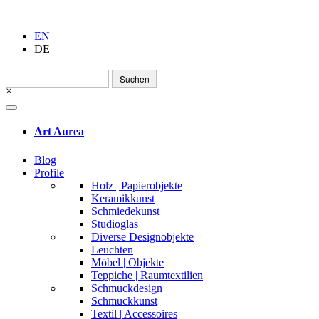
EN
DE
Suchen
nach:
×
Art Aurea
Blog
Profile
Holz | Papierobjekte
Keramikkunst
Schmiedekunst
Studioglas
Diverse Designobjekte
Leuchten
Möbel | Objekte
Teppiche | Raumtextilien
Schmuckdesign
Schmuckkunst
Textil | Accessoires