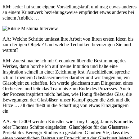
RM: Jeder hat seine eigene Vorstellungskraft und mag etwas anderes
an einem Kunstwerk beziehungsweise empfindet etwas anderes bei
seinem Anblick …
AA: Welche Schritte umfasst Ihre Arbeit von Ihren ersten Ideen bis
zum fertigen Objekt? Und welche Techniken bevorzugen Sie und
warum?
RM: Zuerst mache ich mir Gedanken über die Bestimmung des
Werkes, dann horche ich auf meine Intuition und halte eine
Inspiration schnell in einer Zeichnung fest. Anschließend spreche
ich mit meinem Glasbläsermeister darüber und wir fangen an, ein
Glasobjekt zu schaffen. Ich werde gleichsam zum Dirigenten eines
Orchesters und leite das Team bis zum Ende des Prozesses. Auch
der Prozess inspiriert mich: heißes, wie Honig fließendes Glas, die
Bewegungen der Glasbläser, unser Kampf gegen die Zeit und die
Hitze … all dies fließt in die Schaffung von etwas Einzigartigem
ein.
AA: Seit 2009 werden Künstler wie Tony Cragg, Jannis Kounellis
oder Thomas Schütte eingeladen, Glasobjekte für das Glasstress-
Projekt des Berengo Studios zu gestalten. Glauben Sie, dass dies
einen wesentlichen Beitrag zur Entwicklung der Glaskunst leistet?