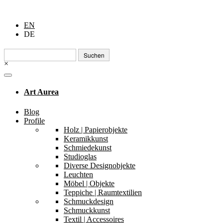
EN
DE
Suchen
nach:
×
Art Aurea
Blog
Profile
Holz | Papierobjekte
Keramikkunst
Schmiedekunst
Studioglas
Diverse Designobjekte
Leuchten
Möbel | Objekte
Teppiche | Raumtextilien
Schmuckdesign
Schmuckkunst
Textil | Accessoires