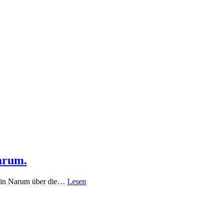
arum.
Svein Narum über die…
Lesen