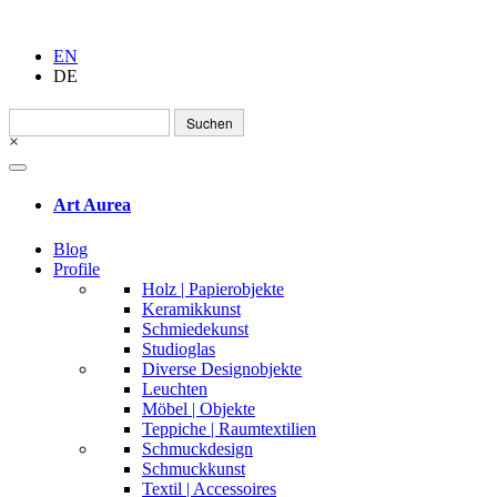
EN
DE
Suchen
nach:
×
Art Aurea
Blog
Profile
Holz | Papierobjekte
Keramikkunst
Schmiedekunst
Studioglas
Diverse Designobjekte
Leuchten
Möbel | Objekte
Teppiche | Raumtextilien
Schmuckdesign
Schmuckkunst
Textil | Accessoires