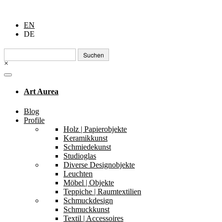
EN
DE
Suchen
nach:
×
Art Aurea
Blog
Profile
Holz | Papierobjekte
Keramikkunst
Schmiedekunst
Studioglas
Diverse Designobjekte
Leuchten
Möbel | Objekte
Teppiche | Raumtextilien
Schmuckdesign
Schmuckkunst
Textil | Accessoires