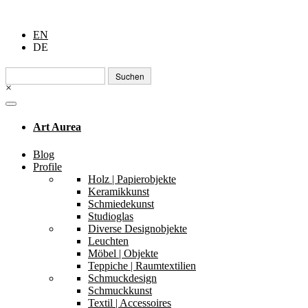
EN
DE
Suchen
nach:
×
Art Aurea
Blog
Profile
Holz | Papierobjekte
Keramikkunst
Schmiedekunst
Studioglas
Diverse Designobjekte
Leuchten
Möbel | Objekte
Teppiche | Raumtextilien
Schmuckdesign
Schmuckkunst
Textil | Accessoires