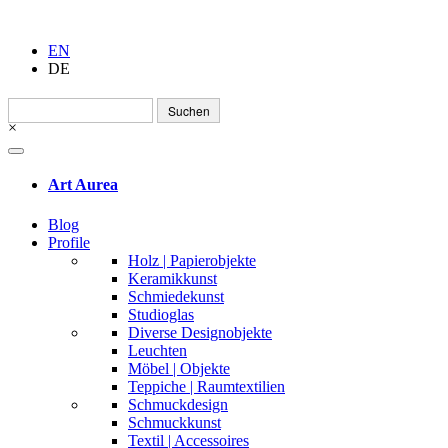
EN
DE
Suchen
nach:
×
Art Aurea
Blog
Profile
Holz | Papierobjekte
Keramikkunst
Schmiedekunst
Studioglas
Diverse Designobjekte
Leuchten
Möbel | Objekte
Teppiche | Raumtextilien
Schmuckdesign
Schmuckkunst
Textil | Accessoires