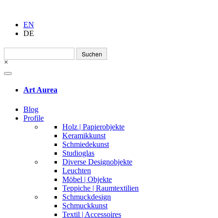
EN
DE
Suchen
nach:
×
Art Aurea
Blog
Profile
Holz | Papierobjekte
Keramikkunst
Schmiedekunst
Studioglas
Diverse Designobjekte
Leuchten
Möbel | Objekte
Teppiche | Raumtextilien
Schmuckdesign
Schmuckkunst
Textil | Accessoires