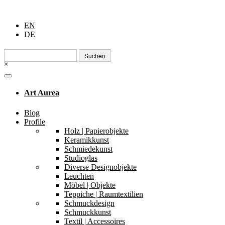
EN
DE
Suchen
nach:
×
Art Aurea
Blog
Profile
Holz | Papierobjekte
Keramikkunst
Schmiedekunst
Studioglas
Diverse Designobjekte
Leuchten
Möbel | Objekte
Teppiche | Raumtextilien
Schmuckdesign
Schmuckkunst
Textil | Accessoires