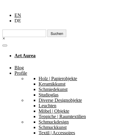
EN
DE
Suchen
nach:
×
Art Aurea
Blog
Profile
Holz | Papierobjekte
Keramikkunst
Schmiedekunst
Studioglas
Diverse Designobjekte
Leuchten
Möbel | Objekte
Teppiche | Raumtextilien
Schmuckdesign
Schmuckkunst
Textil | Accessoires