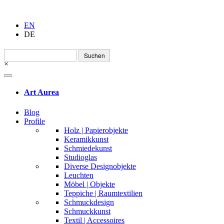
EN
DE
Suchen
nach:
×
Art Aurea
Blog
Profile
Holz | Papierobjekte
Keramikkunst
Schmiedekunst
Studioglas
Diverse Designobjekte
Leuchten
Möbel | Objekte
Teppiche | Raumtextilien
Schmuckdesign
Schmuckkunst
Textil | Accessoires