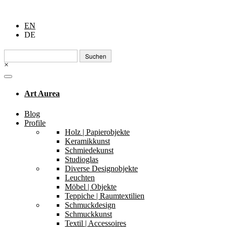
EN
DE
Suchen
nach:
×
Art Aurea
Blog
Profile
Holz | Papierobjekte
Keramikkunst
Schmiedekunst
Studioglas
Diverse Designobjekte
Leuchten
Möbel | Objekte
Teppiche | Raumtextilien
Schmuckdesign
Schmuckkunst
Textil | Accessoires