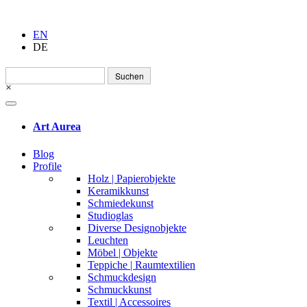
EN
DE
Suchen
nach:
×
Art Aurea
Blog
Profile
Holz | Papierobjekte
Keramikkunst
Schmiedekunst
Studioglas
Diverse Designobjekte
Leuchten
Möbel | Objekte
Teppiche | Raumtextilien
Schmuckdesign
Schmuckkunst
Textil | Accessoires