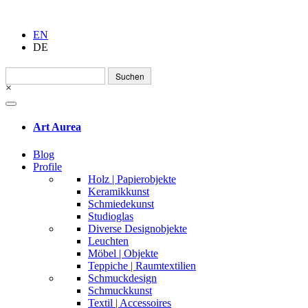
EN
DE
Suchen
nach:
×
Art Aurea
Blog
Profile
Holz | Papierobjekte
Keramikkunst
Schmiedekunst
Studioglas
Diverse Designobjekte
Leuchten
Möbel | Objekte
Teppiche | Raumtextilien
Schmuckdesign
Schmuckkunst
Textil | Accessoires