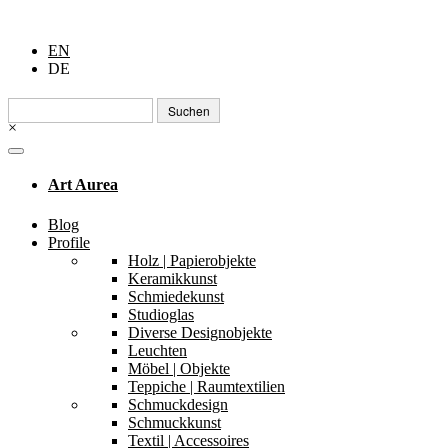
EN
DE
Suchen
nach:
×
Art Aurea
Blog
Profile
Holz | Papierobjekte
Keramikkunst
Schmiedekunst
Studioglas
Diverse Designobjekte
Leuchten
Möbel | Objekte
Teppiche | Raumtextilien
Schmuckdesign
Schmuckkunst
Textil | Accessoires