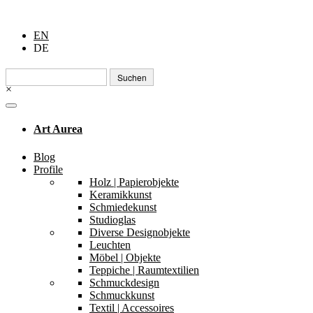
EN
DE
Suchen
nach:
×
Art Aurea
Blog
Profile
Holz | Papierobjekte
Keramikkunst
Schmiedekunst
Studioglas
Diverse Designobjekte
Leuchten
Möbel | Objekte
Teppiche | Raumtextilien
Schmuckdesign
Schmuckkunst
Textil | Accessoires