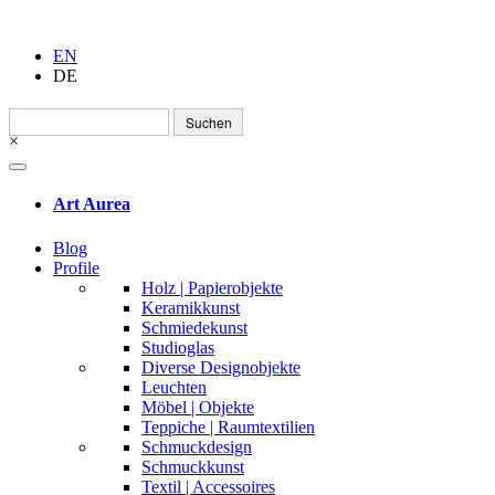
EN
DE
Suchen
nach:
×
Art Aurea
Blog
Profile
Holz | Papierobjekte
Keramikkunst
Schmiedekunst
Studioglas
Diverse Designobjekte
Leuchten
Möbel | Objekte
Teppiche | Raumtextilien
Schmuckdesign
Schmuckkunst
Textil | Accessoires