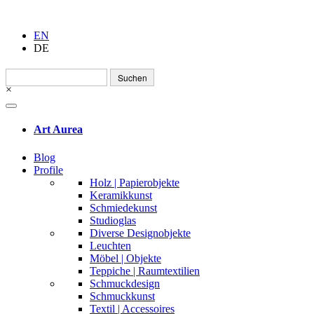
EN
DE
Suchen
nach:
×
Art Aurea
Blog
Profile
Holz | Papierobjekte
Keramikkunst
Schmiedekunst
Studioglas
Diverse Designobjekte
Leuchten
Möbel | Objekte
Teppiche | Raumtextilien
Schmuckdesign
Schmuckkunst
Textil | Accessoires