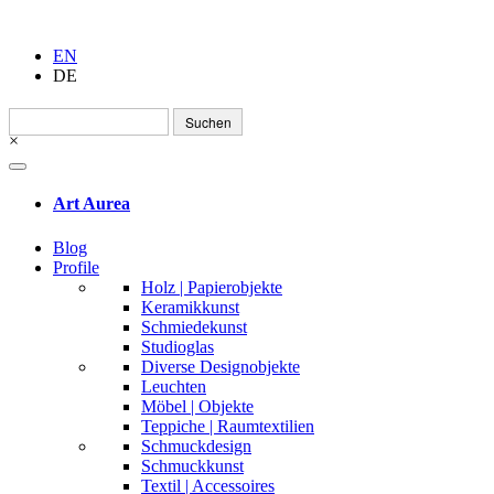
EN
DE
Suchen
nach:
×
Art Aurea
Blog
Profile
Holz | Papierobjekte
Keramikkunst
Schmiedekunst
Studioglas
Diverse Designobjekte
Leuchten
Möbel | Objekte
Teppiche | Raumtextilien
Schmuckdesign
Schmuckkunst
Textil | Accessoires