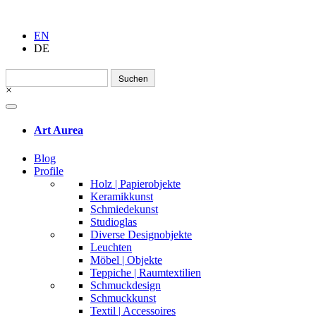
EN
DE
Suchen
nach:
×
Art Aurea
Blog
Profile
Holz | Papierobjekte
Keramikkunst
Schmiedekunst
Studioglas
Diverse Designobjekte
Leuchten
Möbel | Objekte
Teppiche | Raumtextilien
Schmuckdesign
Schmuckkunst
Textil | Accessoires