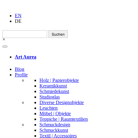
EN
DE
Suchen
nach:
×
Art Aurea
Blog
Profile
Holz | Papierobjekte
Keramikkunst
Schmiedekunst
Studioglas
Diverse Designobjekte
Leuchten
Möbel | Objekte
Teppiche | Raumtextilien
Schmuckdesign
Schmuckkunst
Textil | Accessoires