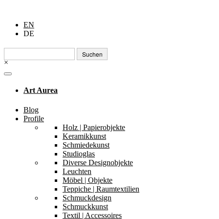
EN
DE
Suchen
nach:
×
Art Aurea
Blog
Profile
Holz | Papierobjekte
Keramikkunst
Schmiedekunst
Studioglas
Diverse Designobjekte
Leuchten
Möbel | Objekte
Teppiche | Raumtextilien
Schmuckdesign
Schmuckkunst
Textil | Accessoires