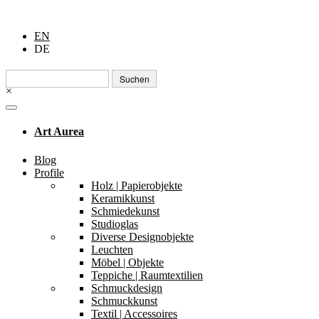
EN
DE
Suchen
nach:
×
Art Aurea
Blog
Profile
Holz | Papierobjekte
Keramikkunst
Schmiedekunst
Studioglas
Diverse Designobjekte
Leuchten
Möbel | Objekte
Teppiche | Raumtextilien
Schmuckdesign
Schmuckkunst
Textil | Accessoires