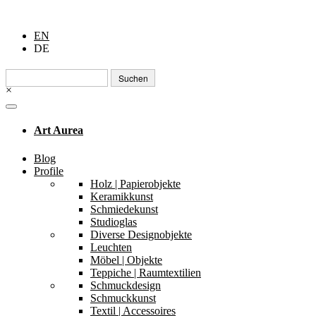
EN
DE
Suchen
nach:
×
Art Aurea
Blog
Profile
Holz | Papierobjekte
Keramikkunst
Schmiedekunst
Studioglas
Diverse Designobjekte
Leuchten
Möbel | Objekte
Teppiche | Raumtextilien
Schmuckdesign
Schmuckkunst
Textil | Accessoires