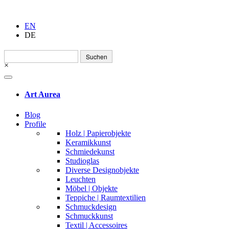
EN
DE
Suchen
nach:
×
Art Aurea
Blog
Profile
Holz | Papierobjekte
Keramikkunst
Schmiedekunst
Studioglas
Diverse Designobjekte
Leuchten
Möbel | Objekte
Teppiche | Raumtextilien
Schmuckdesign
Schmuckkunst
Textil | Accessoires