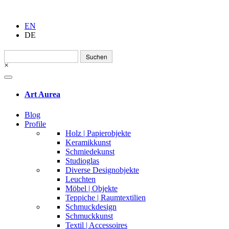
EN
DE
Suchen
nach:
×
Art Aurea
Blog
Profile
Holz | Papierobjekte
Keramikkunst
Schmiedekunst
Studioglas
Diverse Designobjekte
Leuchten
Möbel | Objekte
Teppiche | Raumtextilien
Schmuckdesign
Schmuckkunst
Textil | Accessoires