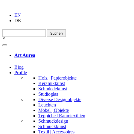
EN
DE
Suchen
nach:
×
Art Aurea
Blog
Profile
Holz | Papierobjekte
Keramikkunst
Schmiedekunst
Studioglas
Diverse Designobjekte
Leuchten
Möbel | Objekte
Teppiche | Raumtextilien
Schmuckdesign
Schmuckkunst
Textil | Accessoires