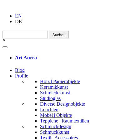
EN
DE
Suchen
nach:
×
Art Aurea
Blog
Profile
Holz | Papierobjekte
Keramikkunst
Schmiedekunst
Studioglas
Diverse Designobjekte
Leuchten
Möbel | Objekte
Teppiche | Raumtextilien
Schmuckdesign
Schmuckkunst
Textil | Accessoires