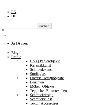
EN
DE
Suchen
nach:
×
Art Aurea
Blog
Profile
Holz | Papierobjekte
Keramikkunst
Schmiedekunst
Studioglas
Diverse Designobjekte
Leuchten
Möbel | Objekte
Teppiche | Raumtextilien
Schmuckdesign
Schmuckkunst
Textil | Accessoires