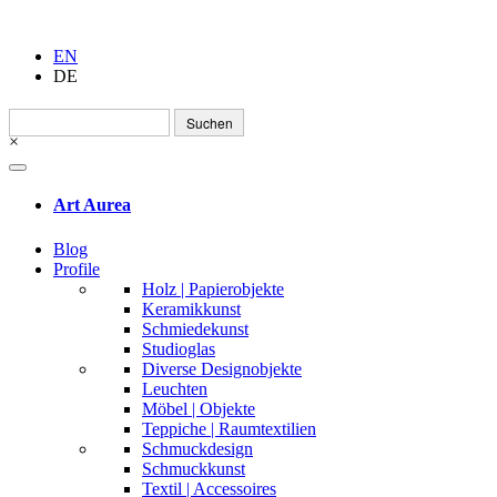
EN
DE
Suchen
nach:
×
Art Aurea
Blog
Profile
Holz | Papierobjekte
Keramikkunst
Schmiedekunst
Studioglas
Diverse Designobjekte
Leuchten
Möbel | Objekte
Teppiche | Raumtextilien
Schmuckdesign
Schmuckkunst
Textil | Accessoires