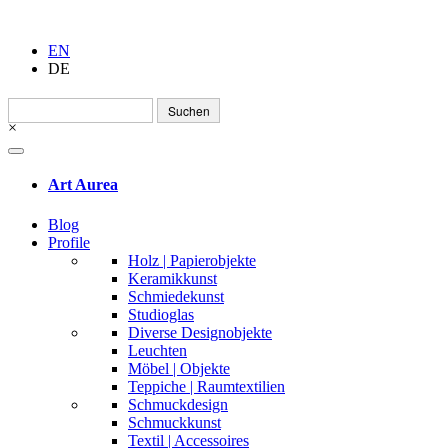
EN
DE
Suchen
nach:
×
Art Aurea
Blog
Profile
Holz | Papierobjekte
Keramikkunst
Schmiedekunst
Studioglas
Diverse Designobjekte
Leuchten
Möbel | Objekte
Teppiche | Raumtextilien
Schmuckdesign
Schmuckkunst
Textil | Accessoires