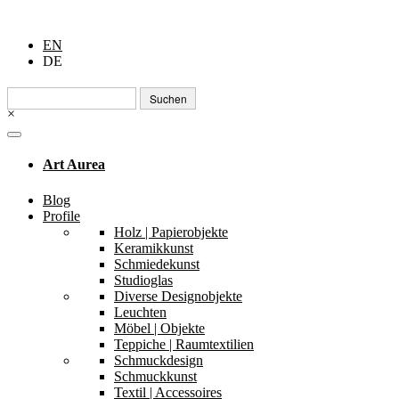
EN
DE
Suchen
nach:
×
Art Aurea
Blog
Profile
Holz | Papierobjekte
Keramikkunst
Schmiedekunst
Studioglas
Diverse Designobjekte
Leuchten
Möbel | Objekte
Teppiche | Raumtextilien
Schmuckdesign
Schmuckkunst
Textil | Accessoires