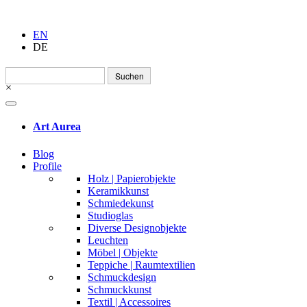
EN
DE
Suchen
nach:
×
Art Aurea
Blog
Profile
Holz | Papierobjekte
Keramikkunst
Schmiedekunst
Studioglas
Diverse Designobjekte
Leuchten
Möbel | Objekte
Teppiche | Raumtextilien
Schmuckdesign
Schmuckkunst
Textil | Accessoires