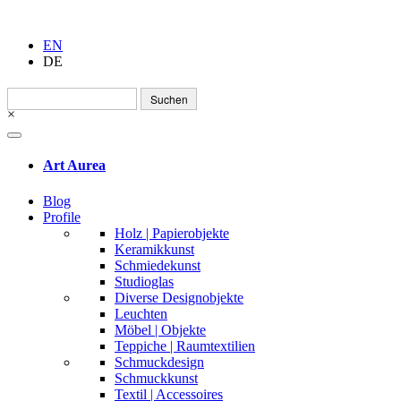
EN
DE
Suchen
nach:
×
Art Aurea
Blog
Profile
Holz | Papierobjekte
Keramikkunst
Schmiedekunst
Studioglas
Diverse Designobjekte
Leuchten
Möbel | Objekte
Teppiche | Raumtextilien
Schmuckdesign
Schmuckkunst
Textil | Accessoires