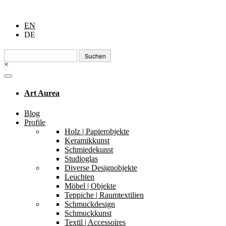
EN
DE
Suchen
nach:
×
Art Aurea
Blog
Profile
Holz | Papierobjekte
Keramikkunst
Schmiedekunst
Studioglas
Diverse Designobjekte
Leuchten
Möbel | Objekte
Teppiche | Raumtextilien
Schmuckdesign
Schmuckkunst
Textil | Accessoires