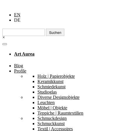
EN
DE
Suchen
nach:
×
Art Aurea
Blog
Profile
Holz | Papierobjekte
Keramikkunst
Schmiedekunst
Studioglas
Diverse Designobjekte
Leuchten
Möbel | Objekte
Teppiche | Raumtextilien
Schmuckdesign
Schmuckkunst
Textil | Accessoires