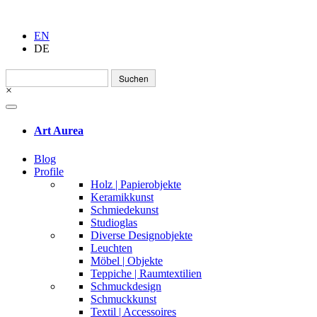
EN
DE
Suchen
nach:
×
Art Aurea
Blog
Profile
Holz | Papierobjekte
Keramikkunst
Schmiedekunst
Studioglas
Diverse Designobjekte
Leuchten
Möbel | Objekte
Teppiche | Raumtextilien
Schmuckdesign
Schmuckkunst
Textil | Accessoires