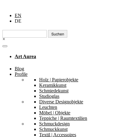
EN
DE
Suchen
nach:
×
Art Aurea
Blog
Profile
Holz | Papierobjekte
Keramikkunst
Schmiedekunst
Studioglas
Diverse Designobjekte
Leuchten
Möbel | Objekte
Teppiche | Raumtextilien
Schmuckdesign
Schmuckkunst
Textil | Accessoires