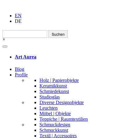
EN
DE
Suchen
nach:
×
Art Aurea
Blog
Profile
Holz | Papierobjekte
Keramikkunst
Schmiedekunst
Studioglas
Diverse Designobjekte
Leuchten
Möbel | Objekte
Teppiche | Raumtextilien
Schmuckdesign
Schmuckkunst
Textil | Accessoires