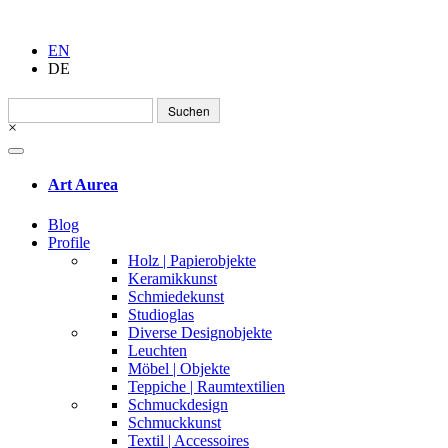
EN
DE
Suchen
nach:
×
Art Aurea
Blog
Profile
Holz | Papierobjekte
Keramikkunst
Schmiedekunst
Studioglas
Diverse Designobjekte
Leuchten
Möbel | Objekte
Teppiche | Raumtextilien
Schmuckdesign
Schmuckkunst
Textil | Accessoires