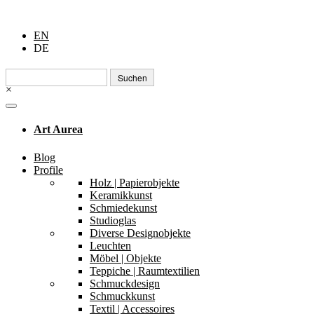
EN
DE
Suchen
nach:
×
Art Aurea
Blog
Profile
Holz | Papierobjekte
Keramikkunst
Schmiedekunst
Studioglas
Diverse Designobjekte
Leuchten
Möbel | Objekte
Teppiche | Raumtextilien
Schmuckdesign
Schmuckkunst
Textil | Accessoires