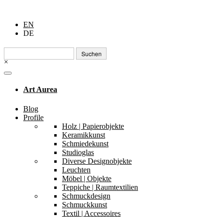
EN
DE
Suchen
nach:
×
Art Aurea
Blog
Profile
Holz | Papierobjekte
Keramikkunst
Schmiedekunst
Studioglas
Diverse Designobjekte
Leuchten
Möbel | Objekte
Teppiche | Raumtextilien
Schmuckdesign
Schmuckkunst
Textil | Accessoires