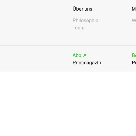
Über uns
M
Philosophie
W
Team
Abo
B
Printmagazin
Pr