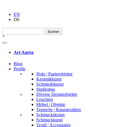
EN
DE
Suchen
nach:
×
Art Aurea
Blog
Profile
Holz | Papierobjekte
Keramikkunst
Schmiedekunst
Studioglas
Diverse Designobjekte
Leuchten
Möbel | Objekte
Teppiche | Raumtextilien
Schmuckdesign
Schmuckkunst
Textil | Accessoires