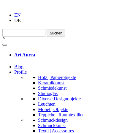
EN
DE
Suchen
nach:
×
Art Aurea
Blog
Profile
Holz | Papierobjekte
Keramikkunst
Schmiedekunst
Studioglas
Diverse Designobjekte
Leuchten
Möbel | Objekte
Teppiche | Raumtextilien
Schmuckdesign
Schmuckkunst
Textil | Accessoires