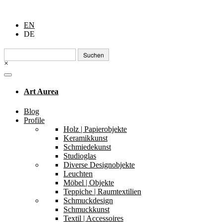
EN
DE
Suchen
nach:
×
Art Aurea
Blog
Profile
Holz | Papierobjekte
Keramikkunst
Schmiedekunst
Studioglas
Diverse Designobjekte
Leuchten
Möbel | Objekte
Teppiche | Raumtextilien
Schmuckdesign
Schmuckkunst
Textil | Accessoires